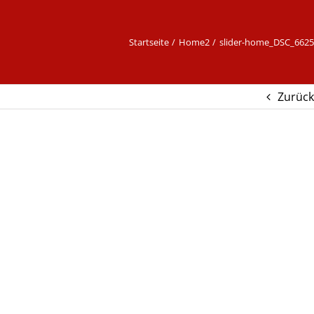
Startseite
Home2
slider-home_DSC_6625
Zurück