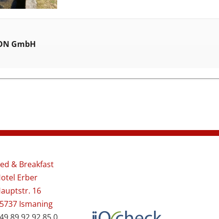
ON GmbH
ed & Breakfast
otel Erber
auptstr. 16
5737 Ismaning
49 89 92 92 85 0