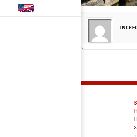
INCRE
B
H
H
8
+