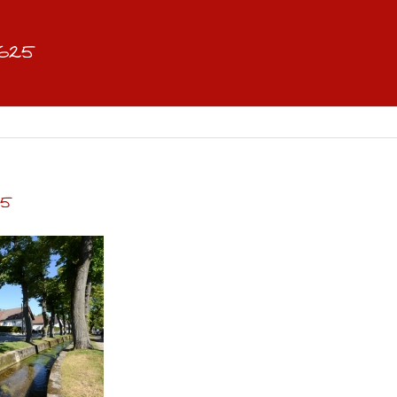
6625
25