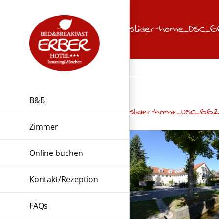
Zum
Inhalt
slider-home_DSC_
springen
B&B
slider-home_DSC_66
Zimmer
Online buchen
Kontakt/Rezeption
FAQs