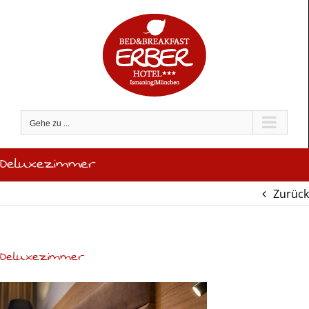
Zum
Inhalt
springen
Gehe zu ...
Deluxezimmer
Zurück
Deluxezimmer