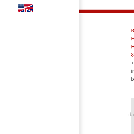
B
H
H
8
+
i
b
da