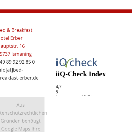
ed & Breakfast
otel Erber
auptstr. 16
5737 Ismaning
49 89 92 92 85 0
nfo[at]bed-
reakfast-erber.de
Aus
tenschutzrechtlichen
Gründen benötigt
Google Maps Ihre