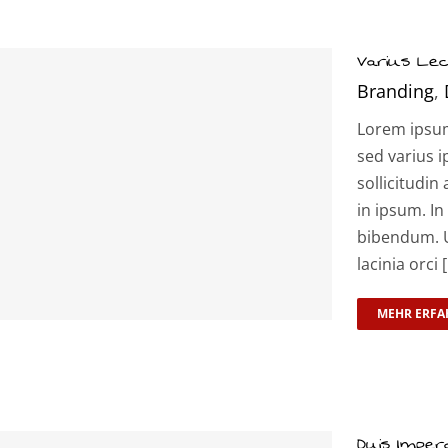
Varius Lec
Branding
,
Lorem ipsum 
sed varius i
sollicitudin 
in ipsum. In
bibendum. U
lacinia orci [.
MEHR ERFA
Duis Imperd