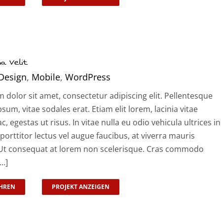
a Velit
Design
,
Mobile
,
WordPress
dolor sit amet, consectetur adipiscing elit. Pellentesque
psum, vitae sodales erat. Etiam elit lorem, lacinia vitae
ac, egestas ut risus. In vitae nulla eu odio vehicula ultrices in
 porttitor lectus vel augue faucibus, at viverra mauris
t consequat at lorem non scelerisque. Cras commodo
..]
HREN
PROJEKT ANZEIGEN