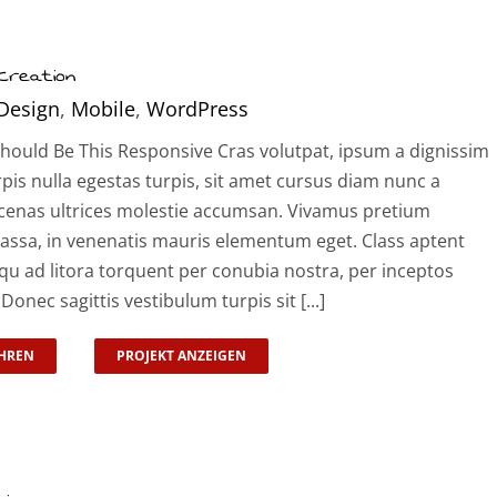
 Creation
Design
,
Mobile
,
WordPress
hould Be This Responsive Cras volutpat, ipsum a dignissim
rpis nulla egestas turpis, sit amet cursus diam nunc a
enas ultrices molestie accumsan. Vivamus pretium
assa, in venenatis mauris elementum eget. Class aptent
squ ad litora torquent per conubia nostra, per inceptos
onec sagittis vestibulum turpis sit [...]
HREN
PROJEKT ANZEIGEN