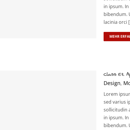
in ipsum. In
bibendum. U
lacinia orci [.
MEHR ERFA
Class Et 
Design
,
Mo
Lorem ipsum 
sed varius i
sollicitudin 
in ipsum. In
bibendum. U