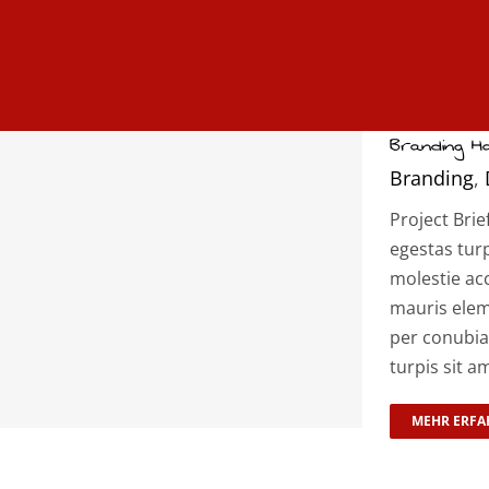
Branding 
Branding
,
Project Brie
egestas tur
molestie ac
mauris elem
per conubia
turpis sit a
MEHR ERFA