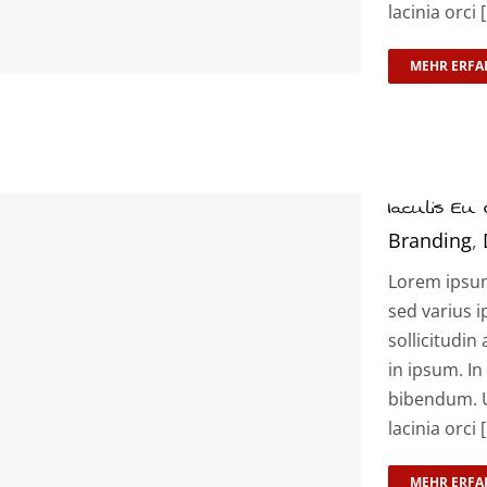
lacinia orci [.
MEHR ERFA
Iaculis Eu G
Branding
,
Lorem ipsum 
sed varius i
sollicitudin 
in ipsum. In
bibendum. U
lacinia orci [.
MEHR ERFA