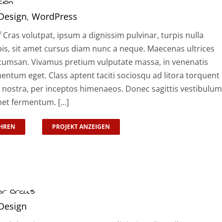
ion
Design
,
WordPress
f Cras volutpat, ipsum a dignissim pulvinar, turpis nulla
pis, sit amet cursus diam nunc a neque. Maecenas ultrices
cumsan. Vivamus pretium vulputate massa, in venenatis
entum eget. Class aptent taciti sociosqu ad litora torquent
 nostra, per inceptos himenaeos. Donec sagittis vestibulum
met fermentum. [...]
HREN
PROJEKT ANZEIGEN
or Orcus
Design