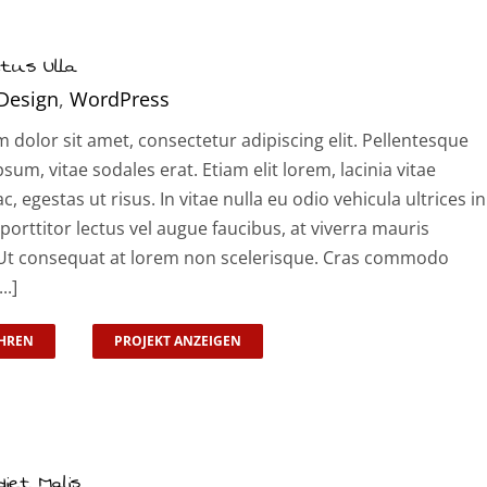
tus Ulla
Design
,
WordPress
dolor sit amet, consectetur adipiscing elit. Pellentesque
psum, vitae sodales erat. Etiam elit lorem, lacinia vitae
ac, egestas ut risus. In vitae nulla eu odio vehicula ultrices in
 porttitor lectus vel augue faucibus, at viverra mauris
t consequat at lorem non scelerisque. Cras commodo
..]
HREN
PROJEKT ANZEIGEN
iet Malis