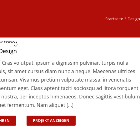
Startseite
Design
Harmony
Design
f Cras volutpat, ipsum a dignissim pulvinar, turpis nulla
pis, sit amet cursus diam nunc a neque. Maecenas ultrices
cumsan. Vivamus pretium vulputate massa, in venenatis
entum eget. Class aptent taciti sociosqu ad litora torquent
 nostra, per inceptos himenaeos. Donec sagittis vestibulum
met fermentum. Nam aliquet [...]
HREN
PROJEKT ANZEIGEN