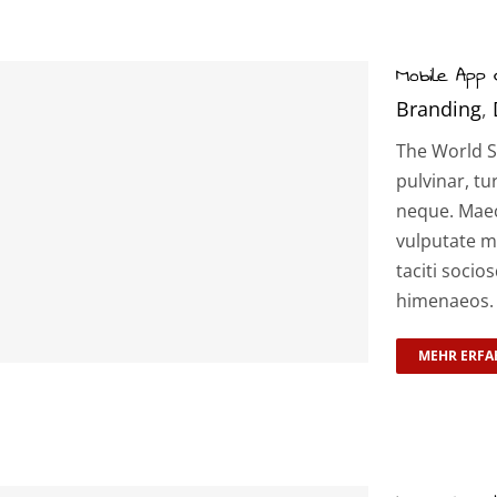
Mobile App
Branding
,
The World S
pulvinar, tu
neque. Maec
vulputate m
taciti socio
himenaeos. D
MEHR ERFA