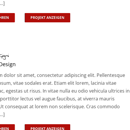
..]
HREN
PROJEKT ANZEIGEN
igni
Design
dolor sit amet, consectetur adipiscing elit. Pellentesque
psum, vitae sodales erat. Etiam elit lorem, lacinia vitae
ac, egestas ut risus. In vitae nulla eu odio vehicula ultrices in
 porttitor lectus vel augue faucibus, at viverra mauris
t consequat at lorem non scelerisque. Cras commodo
..]
HREN
PROJEKT ANZEIGEN