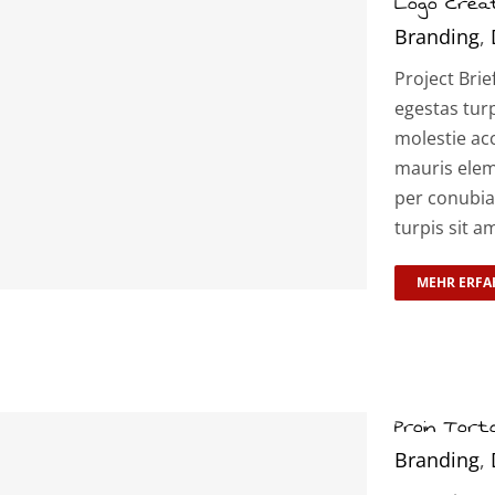
Logo Creat
Branding
,
Project Brie
egestas tur
molestie ac
mauris elem
per conubia
turpis sit a
MEHR ERFA
Proin Tort
Branding
,