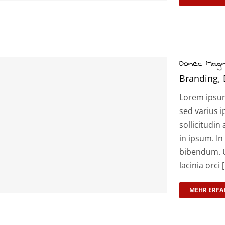
Donec Magn
Branding
,
Lorem ipsum 
sed varius i
sollicitudin 
in ipsum. In
bibendum. U
lacinia orci [.
MEHR ERFA