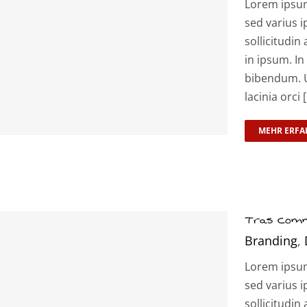
Lorem ipsum 
sed varius i
sollicitudin 
in ipsum. In
bibendum. U
lacinia orci [.
MEHR ERFA
Tras Com
Branding
,
Lorem ipsum 
sed varius i
sollicitudin 