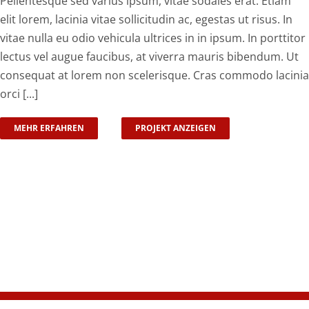
Pellentesque sed varius ipsum, vitae sodales erat. Etiam
elit lorem, lacinia vitae sollicitudin ac, egestas ut risus. In
vitae nulla eu odio vehicula ultrices in in ipsum. In porttitor
lectus vel augue faucibus, at viverra mauris bibendum. Ut
consequat at lorem non scelerisque. Cras commodo lacinia
orci [...]
MEHR ERFAHREN
PROJEKT ANZEIGEN